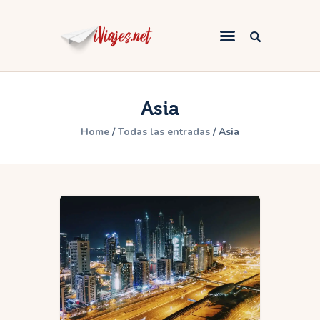
África
Asia
America
Home
Todas las entradas
Asia
Asia
Europa
Oceanía