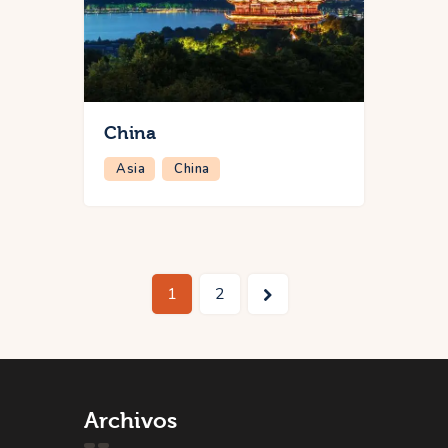
China
Asia
China
Paginación
>
Page
1
Page
2
de
entradas
Archivos