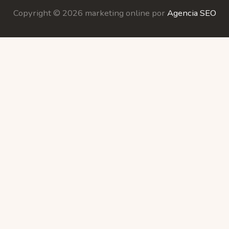
Copyright © 2026 marketing online por
Agencia SEO
ookies.
more information
Accept
ookies" to give you the best browsing experience possibl
u are consenting to this.