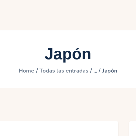
frica
merica
sia
Japón
uropa
ceanía
Home
Todas las entradas
...
Japón