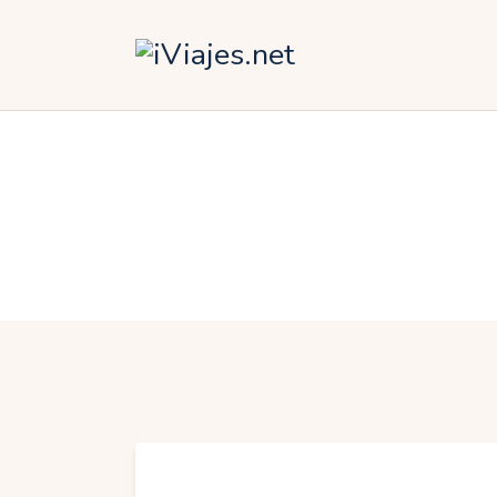
Á
A
A
E
O