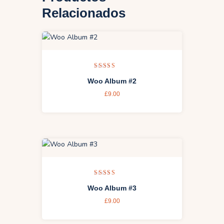
Relacionados
Valorado
Woo Album #2
con
4.00
£
9.00
de 5
Valora
Woo Album #3
do con
3.00
£
9.00
de 5