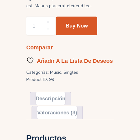
tes
est. Mauris placerat eleifend leo.
Woo
Buy Now
Single
#2
cantidad
Comparar
Añadir A La Lista De Deseos
Categorías:
Music
,
Singles
Product ID:
99
Descripción
Valoraciones (3)
Productos