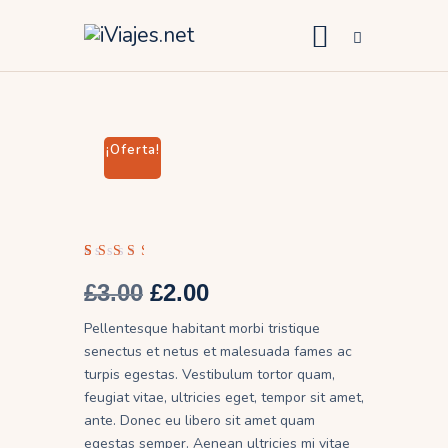
África
America
¡Oferta!
Asia
Europa
Oceanía
Valo
3
rado
£
3.00
El
£
2.00
El
con
precio
precio
4.00
Pellentesque habitant morbi tristique
de 5
original
actual
en
senectus et netus et malesuada fames ac
era:
es:
base
a
turpis egestas. Vestibulum tortor quam,
£3.00.
£2.00.
valo
feugiat vitae, ultricies eget, tempor sit amet,
racio
nes
ante. Donec eu libero sit amet quam
de
clien
egestas semper. Aenean ultricies mi vitae