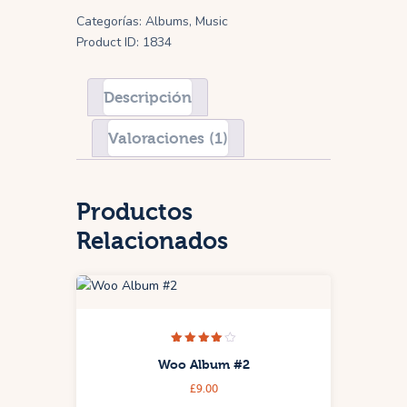
Categorías:
Albums
,
Music
Product ID:
1834
Descripción
Valoraciones (1)
Productos
Relacionados
Valorado
Woo Album #2
con
4.00
£
9.00
de 5