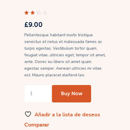
Val
1
£
9.00
ora
do
con
Pellentesque habitant morbi tristique
3.0
0
senectus et netus et malesuada fames ac
de
5
turpis egestas. Vestibulum tortor quam,
en
feugiat vitae, ultricies eget, tempor sit amet,
ba
se
ante. Donec eu libero sit amet quam
a
val
egestas semper. Aenean ultricies mi vitae
ora
est. Mauris placerat eleifend leo.
ció
n
de
un
Woo
clie
Buy Now
Album
nte
#3
cantidad
Añadir a la lista de deseos
Comparar