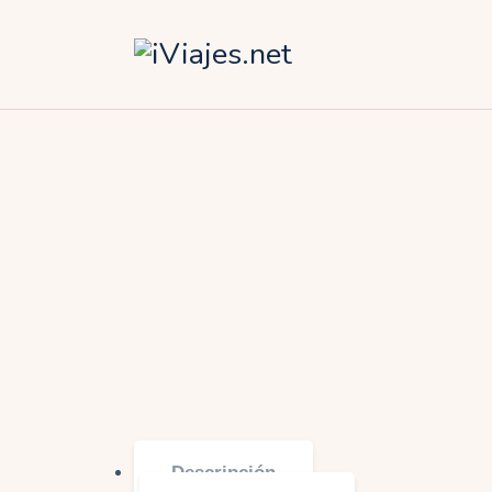
Á
A
A
E
O
Descripción