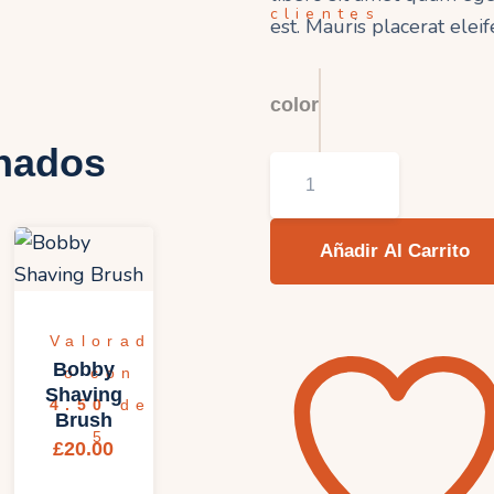
clientes
est. Mauris placerat eleif
color
onados
Ship
Your
Idea
Añadir Al Carrito
cantidad
Valorad
Bobby
o con
Shaving
4.50
de
Brush
5
£
20.00