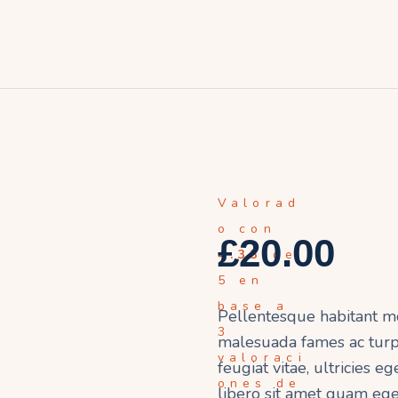
frica
merica
sia
uropa
ceanía
Valorad
o con
£
20.00
4.33
de
5 en
base a
Pellentesque habitant mo
3
malesuada fames ac turp
valoraci
feugiat vitae, ultricies e
ones de
libero sit amet quam ege