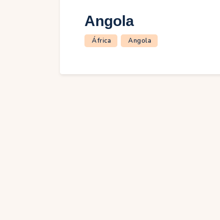
Angola
África
Angola