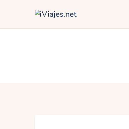
Á
A
A
E
O