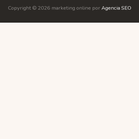
Copyright © 2026 marketing online por
Agencia SEO
ookies.
more information
Accept
ookies" to give you the best browsing experience possibl
u are consenting to this.