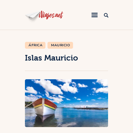
ÁFRICA
MAURICIO
África
Islas Mauricio
America
Asia
Europa
Oceanía