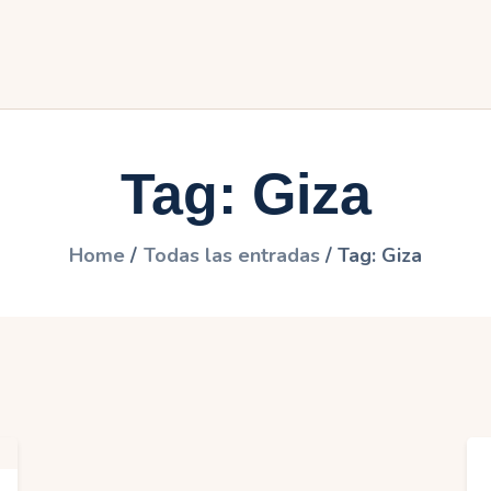
frica
merica
sia
Tag: Giza
uropa
ceanía
Home
Todas las entradas
Tag: Giza