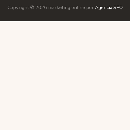
Copyright © 2026 marketing online por
Agencia SEO
ookies.
more information
Accept
ookies" to give you the best browsing experience possibl
u are consenting to this.