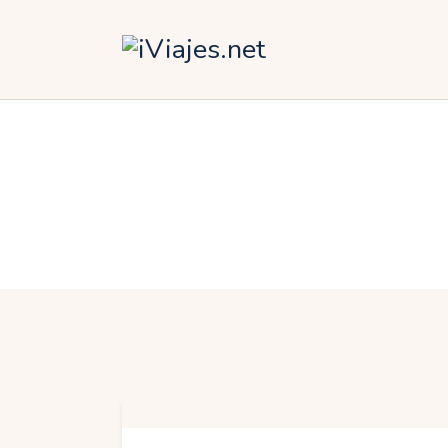
Á
A
A
E
O