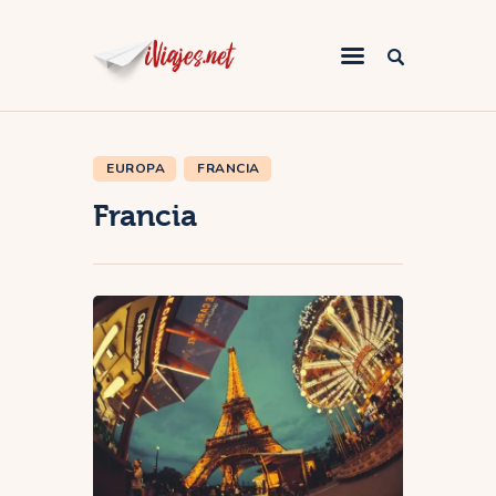
EUROPA
FRANCIA
África
Francia
America
Asia
Europa
Oceanía