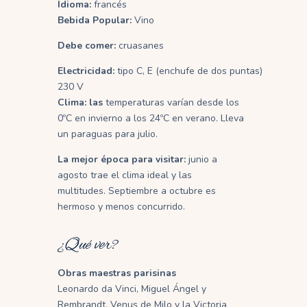
Idioma:
francés
Bebida Popular:
Vino
Debe comer:
cruasanes
Electricidad:
tipo C, E (enchufe de dos puntas)
230 V
Clima: las
temperaturas varían desde los
0ºC en invierno a los 24ºC en verano.
Lleva
un paraguas para julio.
La mejor época para visitar:
junio a
agosto trae el clima ideal y las
multitudes.
Septiembre a octubre es
hermoso y menos concurrido.
¿Qué ver?
Obras maestras parisinas
Leonardo da Vinci, Miguel Ángel y
Rembrandt, Venus de Milo y la Victoria