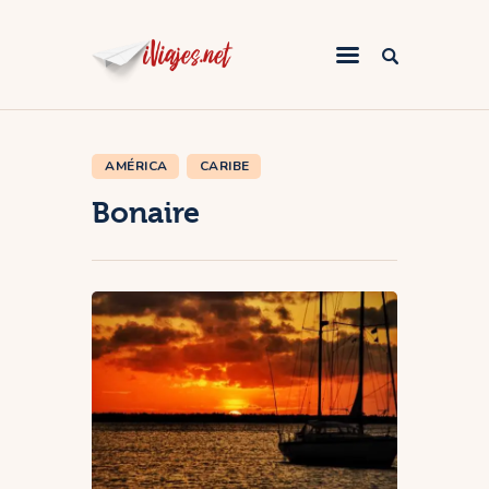
AMÉRICA
CARIBE
África
Bonaire
America
Asia
Europa
Oceanía