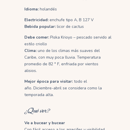
Idioma:
holandés
Electricidad:
enchufe tipo A, B 127 V
Bebida popular:
licor de cactus
Debe comer:
Piska Krioyo – pescado servido al
estilo criollo
Clima:
uno de los climas más suaves del
Caribe, con muy poca lluvia.
Temperatura
promedio de 82 ° F, enfriada por vientos
alisios.
Mejor época para visitar:
todo el
año.
Diciembre-abril se considera como la
temporada alta.
¿Qué ver?
Ve a bucear y bucear
Con fácil acceso a los arrecifes y visibilidad